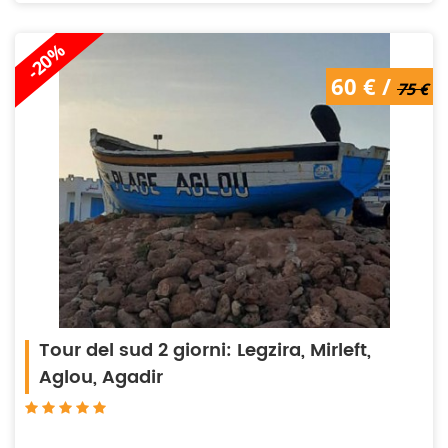
-20%
75 € /
60 € /
60 €
75 €
Tour del sud 2 giorni: Legzira, Mirleft,
Aglou, Agadir