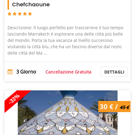
Chefchaoune
Descrizione: Il luogo perfetto per trascorrere il tuo tempo
lasciando Marrakech è esplorare una delle città più belle
del mondo. Porta la tua vacanza al livello successivo
visitando la città blu, che ha un fascino diverso dal resto
delle città del Ma ...
3
Giorno
Cancellazione Gratuita
DETTAGLI
-33%
45 € /
30 € /
30 €
45 €