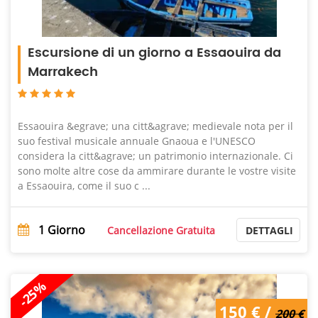
Escursione di un giorno a Essaouira da
Marrakech
Essaouira &egrave; una citt&agrave; medievale nota per il
suo festival musicale annuale Gnaoua e l'UNESCO
considera la citt&agrave; un patrimonio internazionale. Ci
sono molte altre cose da ammirare durante le vostre visite
a Essaouira, come il suo c ...
1
Giorno
Cancellazione Gratuita
DETTAGLI
-25%
200 € /
150 € /
150 €
200 €