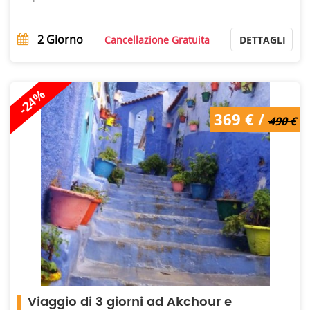
2
Giorno
Cancellazione Gratuita
DETTAGLI
-24%
490 € /
369 € /
369 €
490 €
Viaggio di 3 giorni ad Akchour e